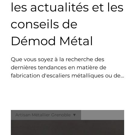
les actualités et les
conseils de
Démod Métal
Que vous soyez à la recherche des 
dernières tendances en matière de 
fabrication d'escaliers métalliques ou de 
portails sur mesure, ou que vous 
souhaitiez des conseils pratiques sur 
l'installation de garde-corps et la pose de 
portails automatisés, vous êtes au bon 
Artisan Métallier Grenoble
endroit.

Nos articles mettent en lumière les 
Artisan Métallier Grenoble
savoir-faire des artisans métalliers et les 