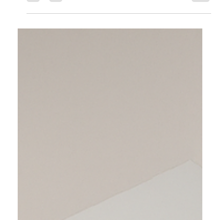
Démod Metal, fabricant
d’escaliers en acier et métal entre
Genève, Grenoble et Lyon
Démod Metal fabrique des escaliers en acier et métal
sur mesure entre Genève, Grenoble et Lyon. Design
haut de gamme, fabrication locale et pose experte.