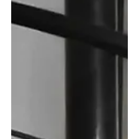
24 mars 2025
4 min de lecture
Escaliers
Escaliers sur mesure : maximiser
le confort et l’esthétique
Les escaliers sur mesure allient confort et design,
optimisant l’espace avec des matériaux personnalisés
pour un intérieur unique et élégant