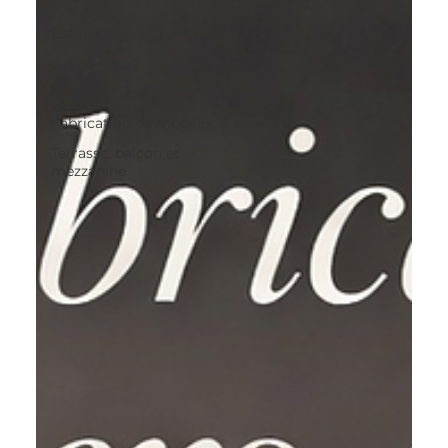
Verrière
innovations locales, tout en vous guidant 
Escaliers
pour faire les meilleurs choix pour vos 
Garde-corps
projets à Grenoble et ses environs.
Portail et portillon
Fabrication de mobilier
Terrasse, balcon et
mezzanine