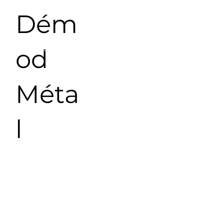
Dém
od
Méta
l