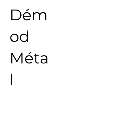
Dém
od
Méta
l