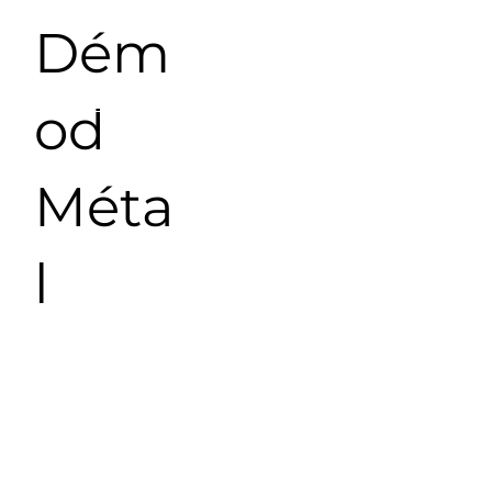
Dém
od
Méta
l