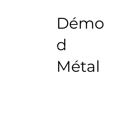
Démo
d
Métal