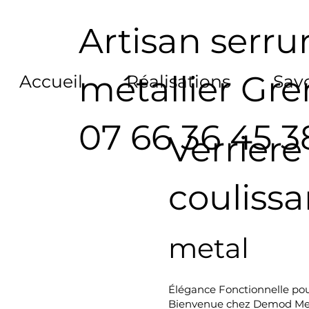
Artisan serrur
métallier Gr
Accueil
Réalisations
Savo
07 66 36 45 3
Verrier
coulissa
metal
Élégance Fonctionnelle pour
Bienvenue chez Demod Metal