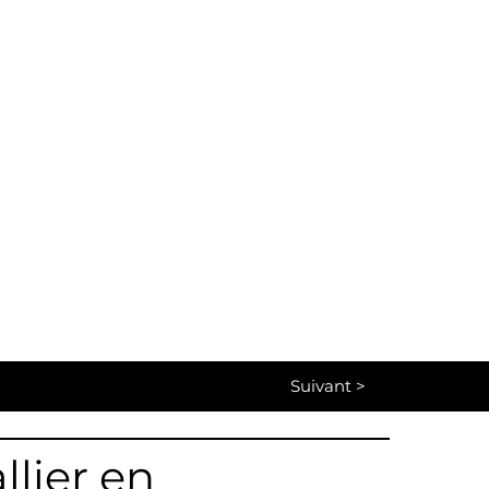
Suivant >
llier en