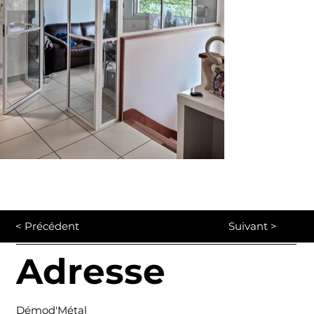
< Précédent
Suivant >
Adresse
Démod'Métal