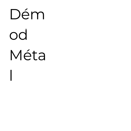
Dém
od
Méta
l