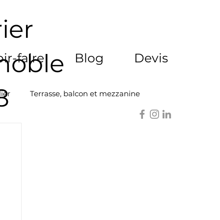
ier
enoble
ir-faire
Blog
Devis
8
ier
Terrasse, balcon et mezzanine