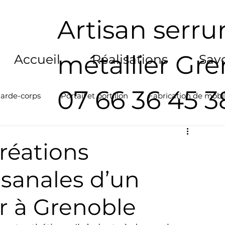
Artisan serrur
métallier Gr
Accueil
Réalisations
Savo
07 66 36 45 3
arde-corps
Portail et portillon
Fabrication de mobil
réations
isanales d’un
er à Grenoble