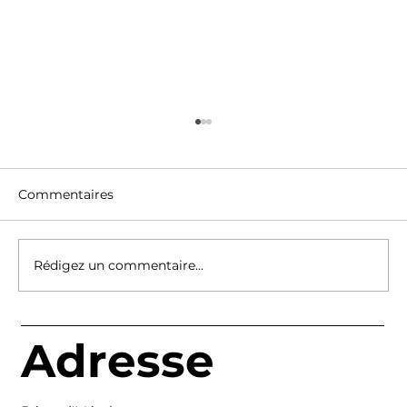
Commentaires
Rédigez un commentaire...
Découvrez les créations métalliques
Adresse
artisanales d’un artisan métallier à
Grenoble