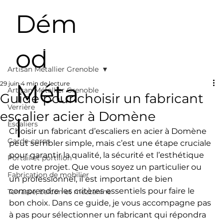
Dém
od
Artisan Métallier Grenoble
Méta
29 juin
4 min de lecture
Artisan Métallier Grenoble
Guide pour choisir un fabricant
Verrière
escalier acier à Domène
l
Escaliers
Choisir un fabricant d’escaliers en acier à Domène 
Garde-corps
peut sembler simple, mais c’est une étape cruciale 
pour garantir la qualité, la sécurité et l’esthétique 
Portail et portillon
de votre projet. Que vous soyez un particulier ou 
Fabrication de mobilier
un professionnel, il est important de bien 
comprendre les critères essentiels pour faire le 
Terrasse, balcon et mezzanine
bon choix. Dans ce guide, je vous accompagne pas 
à pas pour sélectionner un fabricant qui répondra 