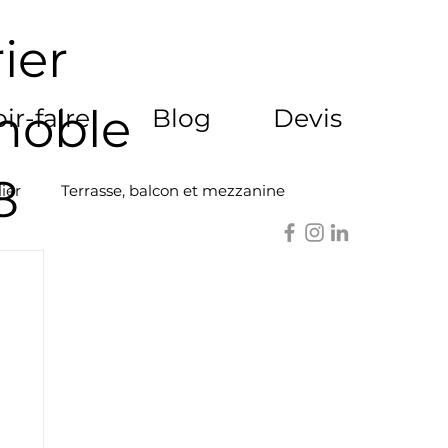
ier
enoble
ir-faire
Blog
Devis
8
ier
Terrasse, balcon et mezzanine