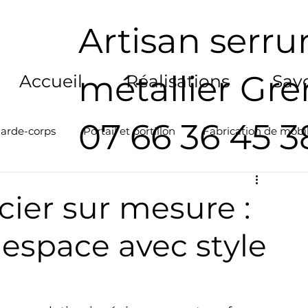
Artisan serrur
métallier Gr
Accueil
Réalisations
Savo
07 66 36 45 3
arde-corps
Portail et portillon
Fabrication de mobil
ier sur mesure :
 espace avec style